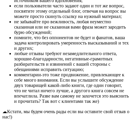
источником вашего вдохновения;
если пользователи часто задают один и тот же вопрос,
посвятите этому отдельный блог, отвечая на вопрос вы
можете просто скинуть ссылку на нужный материал;
не забывайте про вежливость, любая неуместно
сказанная или не сказанная вами фраза может зародить
бурю обсуждений;
помните, что без оппонентов не будет и фанатов, ваша
задача контролировать умеренность высказываний и тех
и других;
любые отзывы требуют незамедлительного ответа,
хорошие-благодарности, негативные-грамотных
разбирательств и извинений с вашей стороны с
обещаниями исправить ситуацию;
комментарии-это тоже продвижение, привлекающее к
себе много внимания. Если вы услышите обсуждение
двух товарищей какой-либо книги, где один говорит,
что не читал ничего лучше, а другого книга совсем не
впечатлила. Разве вам самому не захочется это выяснить
и прочитать? Так вот с клиентами так же)
☁Кстати, мы будем очень рады если вы оставите свой отзыв о
нас!)