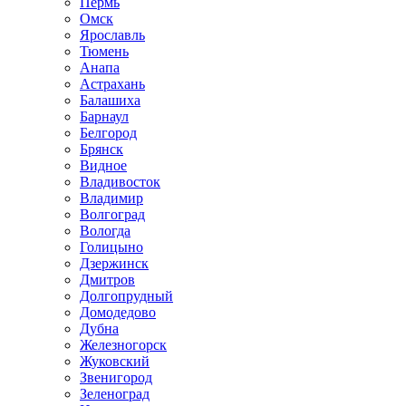
Пермь
Омск
Ярославль
Тюмень
Анапа
Астрахань
Балашиха
Барнаул
Белгород
Брянск
Видное
Владивосток
Владимир
Волгоград
Вологда
Голицыно
Дзержинск
Дмитров
Долгопрудный
Домодедово
Дубна
Железногорск
Жуковский
Звенигород
Зеленоград