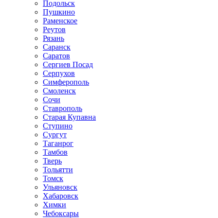
Подольск
Пушкино
Раменское
Реутов
Рязань
Саранск
Саратов
Сергиев Посад
Серпухов
Симферополь
Смоленск
Сочи
Ставрополь
Старая Купавна
Ступино
Сургут
Таганрог
Тамбов
Тверь
Тольятти
Томск
Ульяновск
Хабаровск
Химки
Чебоксары